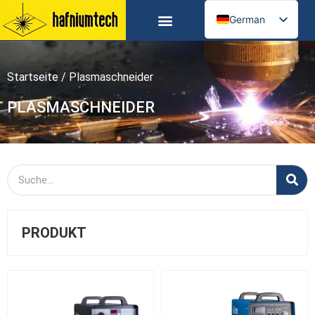
German
English
Russian
Startseite
/ Plasmaschneider
Spanish
Arabic
PLASMASCHNEIDER
French
Portuguese
Italian
Ukrainian
PRODUKT