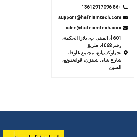
+86 13612917096
support@hafniumtech.com
sales@hafniumtech.com
601 أ، المبنى ب، بلازا الحكمة،
رقم 4068، طريق
تشياوكسيانغ، مجتمع غاوفا،
شارع شاه، شينزن، قوانغدونغ،
الصين