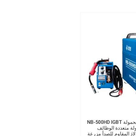
ماكينة لحام البناء المحمولة NB-500HD IGBT
مولة متعددة الوظائف
م الفولاذ المقاوم للصدأ مزرعة