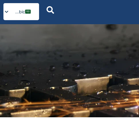
Arabic
English
Russian
Spanish
German
French
Portuguese
Italian
Ukrainian