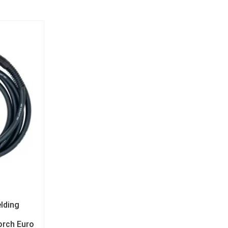
lding
orch Euro