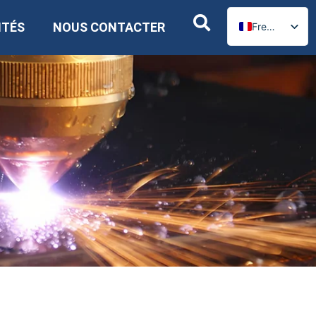
ITÉS
NOUS CONTACTER
French
English
Russian
Spanish
German
Arabic
Portuguese
Italian
Ukrainian