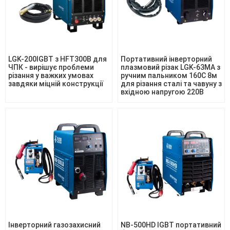
LGK-200IGBT з HFT300B для
Портативний інверторний
ЧПК - вирішує проблеми
плазмовий різак LGK-63MA з
різання у важких умовах
ручним пальником 160C 8м
завдяки міцній конструкції
для різання сталі та чавуну з
вхідною напругою 220В
Інверторний газозахисний
NB-500HD IGBT портативний