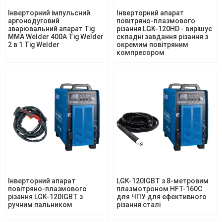
Інверторний імпульсний
Інверторний апарат
аргонодуговий
повітряно-плазмового
зварювальний апарат Tig
різання LGK-120HD - вирішує
MMA Welder 400A Tig Welder
складні завдання різання з
2 в 1 Tig Welder
окремим повітряним
компресором
Інверторний апарат
LGK-120IGBT з 8-метровим
повітряно-плазмового
плазмотроном HFT-160C
різання LGK-120IGBT з
для ЧПУ для ефективного
ручним пальником
різання сталі