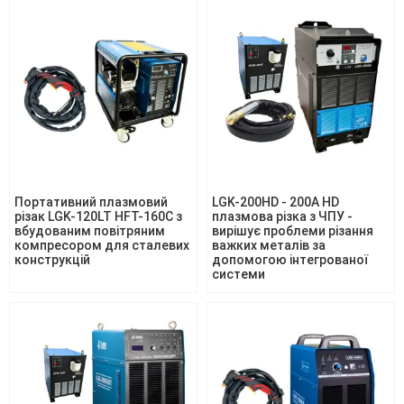
Портативний плазмовий
LGK-200HD - 200A HD
різак LGK-120LT HFT-160C з
плазмова різка з ЧПУ -
вбудованим повітряним
вирішує проблеми різання
компресором для сталевих
важких металів за
конструкцій
допомогою інтегрованої
системи