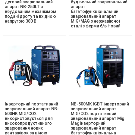
дуговий зварювальний
будівельний зварювальний
апарат NB-250LT з
апарат
вбудованим механізмом
багатофункціональний
подачі дроту та вхідною
зварювальний апарат
напругою 380 В
MIG/MAG з нержавіючої
сталі з ферми б/в Новий
Інверторний портативний
NB-500MK IGBT інверторний
зварювальний апарат NB-
зварювальний апарат
500HK MIG/CO2
MIG/CO2 портативний
використовується для
зварювальний апарат Mig
високопродуктивного
Mag інверторний
зварювання нових
зварювальний апарат
вантажівок за ціною
багатофункціональна