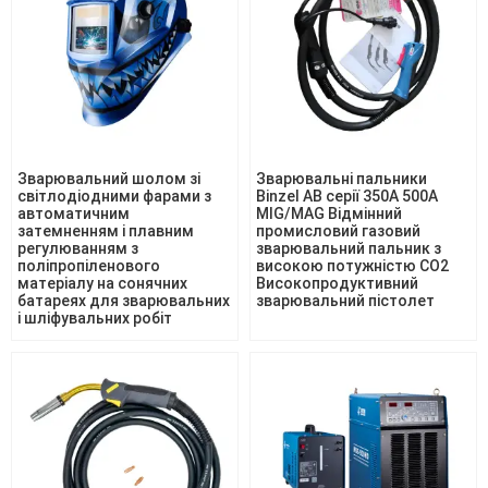
Зварювальний шолом зі
Зварювальні пальники
світлодіодними фарами з
Binzel AB серії 350A 500A
автоматичним
MIG/MAG Відмінний
затемненням і плавним
промисловий газовий
регулюванням з
зварювальний пальник з
поліпропіленового
високою потужністю CO2
матеріалу на сонячних
Високопродуктивний
батареях для зварювальних
зварювальний пістолет
і шліфувальних робіт