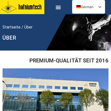
German
English
Russian
Startseite
/ Über
Spanish
Arabic
ÜBER
French
Portuguese
Italian
PREMIUM-QUALITÄT SEIT 2016
Ukrainian