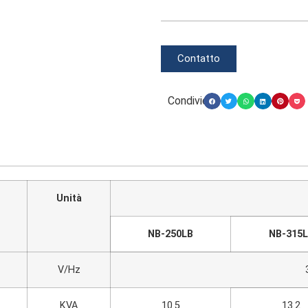
Contatto
Condividi:
Unità
NB-250LB
NB-315
V/Hz
KVA
10.5
13.2