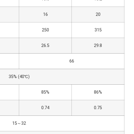
16
20
250
315
26.5
29.8
66
35% (40℃)
85%
86%
0.74
0.75
15～32