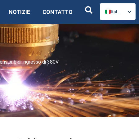
NOTIZIE
CONTATTO
Italian
English
Russian
Spanish
German
Arabic
ensione di ingresso di 380V
French
Portuguese
Ukrainian