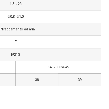
1.5～28
Φ0,8, Φ1,0
ffreddamento ad aria
F
IP21S
640×300×645
38
39