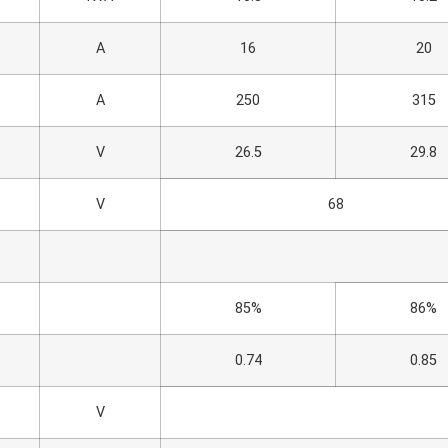
A
16
20
A
250
315
V
26.5
29.8
V
68
85%
86%
0.74
0.85
V