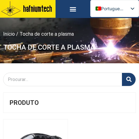
Portuguese
CONTACTAR-NOS
English
Russian
Início
/ Tocha de corte a plasma
Spanish
German
TOCHA DE CORTE A PLASMA
Arabic
French
Italian
Ukrainian
PRODUTO