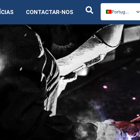
ÍCIAS
CONTACTAR-NOS
Portuguese
English
Russian
Spanish
German
Arabic
French
Italian
Ukrainian