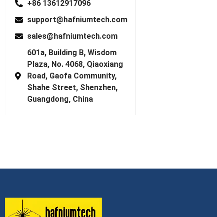
+86 13612917096
support@hafniumtech.com
sales@hafniumtech.com
601a, Building B, Wisdom
Plaza, No. 4068, Qiaoxiang
Road, Gaofa Community,
Shahe Street, Shenzhen,
Guangdong, China