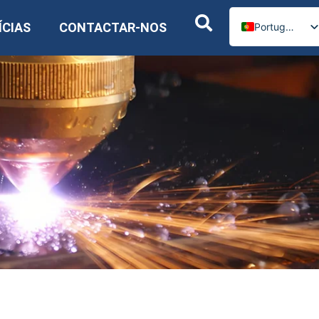
ÍCIAS
CONTACTAR-NOS
Portuguese
English
Russian
Spanish
German
Arabic
French
Italian
Ukrainian