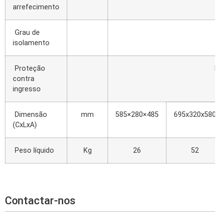
arrefecimento
Grau de
isolamento
Proteção
I
contra
ingresso
Dimensão
mm
585×280×485
695x320x580
(CxLxA)
Peso líquido
Kg
26
52
Contactar-nos