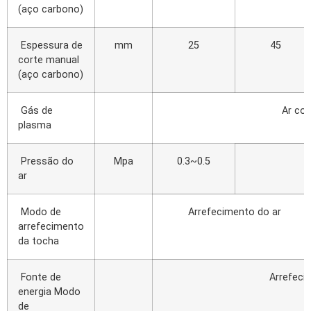
(aço carbono)
Espessura de
mm
25
45
corte manual
(aço carbono)
Gás de
Ar co
plasma
Pressão do
Mpa
0.3~0.5
ar
Modo de
Arrefecimento do ar
arrefecimento
da tocha
Fonte de
Arrefeci
energia Modo
de