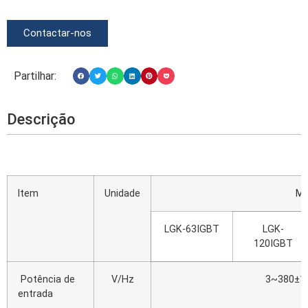
Contactar-nos
Partilhar:
Descrição
ltem
Unidade
Mo
LGK-63IGBT
LGK-
120IGBT
Potência de
V/Hz
3~380±1
entrada