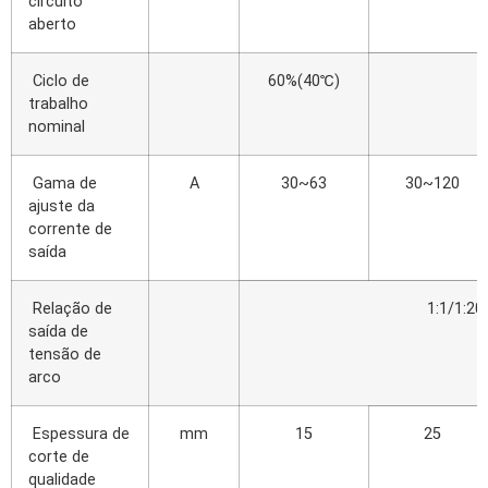
circuito
aberto
Ciclo de
60%(40℃)
trabalho
nominal
Gama de
A
30~63
30~120
ajuste da
corrente de
saída
Relação de
1:1/1:20
saída de
tensão de
arco
Espessura de
mm
15
25
corte de
qualidade