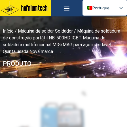
Portuguese
CONTACTAR-NOS
English
Russian
Início
/
Máquina de soldar Soldador
/ Máquina de soldadura
Spanish
de construção portátil NB-500HD IGBT Máquina de
German
soldadura multifuncional MIG/MAG para aço inoxidável
Arabic
Quinta usada Nova marca
French
PRODUTO
Italian
Ukrainian