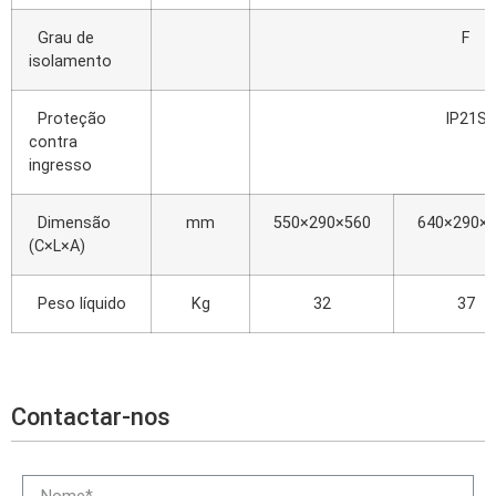
Grau de
F
isolamento
Proteção
IP21S
contra
ingresso
Dimensão
mm
550×290×560
640×290×
(C×L×A)
Peso líquido
Kg
32
37
Contactar-nos