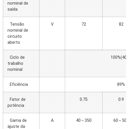
nominal de
saída
Tensão
V
72
82
nominal de
circuito
aberto
Ciclo de
100%(40
trabalho
nominal
Eficiência
89%
Fator de
0.75
0.9
potência
Gama de
A
40～350
60～500
ajuste da