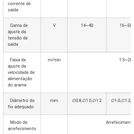
corrente de
saída
Gama de
V
14~40
16~50
ajuste da
tensão de
saída
Faixa de
m/min
1.5~20
ajuste da
velocidade de
alimentação
do arame
Diâmetro do
mm
∅0.8,∅1.0,∅1.2
∅1.0,∅1.2,
fio adequado
Modo de
Arrefecimento
arrefecimento