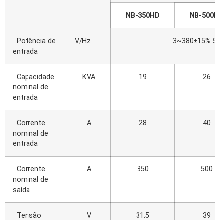
NB-350HD
NB-500H
Potência de
V/Hz
3~380±15% 5
entrada
Capacidade
KVA
19
26
nominal de
entrada
Corrente
A
28
40
nominal de
entrada
Corrente
A
350
500
nominal de
saída
Tensão
V
31.5
39